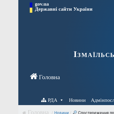
Перейти
gov.ua
до
Державні сайти України
вмісту
Ізмаїльс
РДА
Новини
Адмінпос
/
Новини
/
Спостереження проз