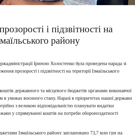
розорості і підзвітності на
змаїльського району
ержадміністрації Іриною Холостенко була проведена нарада зі
ення прозорості і підзвітності на території Ізмаїльського
 коштів державного та місцевого бюджетів органами виконавчої
м в умовах воєнного стану. Наразі в пріоритетах нашої держави
трібно з великою відповідальністю планувати видатки
жави у спрямуванні коштів на потреби обороноздатності
жетами Ізмаїльського району заплановано 73,7 млн грн на