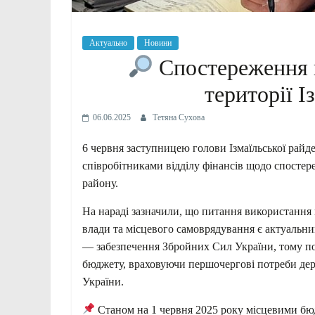
Актуально
Новини
Спостереження п
території І
06.06.2025
Тетяна Сухова
6 червня заступницею голови Ізмаїльської райд
співробітниками відділу фінансів щодо спостереж
району.
На нараді зазначили, що питання використання
влади та місцевого самоврядування є актуальни
— забезпечення Збройних Сил України, тому по
бюджету, враховуючи першочергові потреби дер
України.
Станом на 1 червня 2025 року місцевими бюд