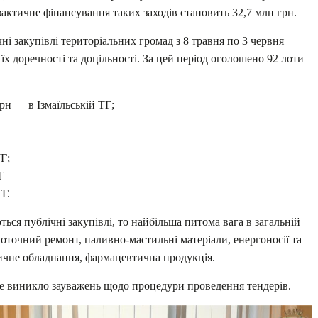
фактичне фінансування таких заходів становить 32,7 млн грн.
і закупівлі територіальних громад з 8 травня по 3 червня
їх доречності та доцільності. За цей період оголошено 92 лоти
рн — в Ізмаїльській ТГ;
ТГ;
Г
ТГ.
ся публічні закупівлі, то найбільша питома вага в загальній
 поточний ремонт, паливно-мастильні матеріали, енергоносії та
ичне обладнання, фармацевтична продукція.
не виникло зауважень щодо процедури проведення тендерів.