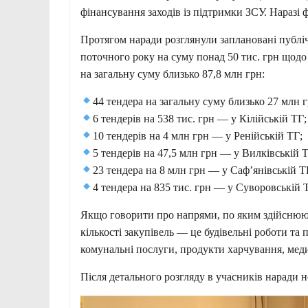
фінансування заходів із підтримки ЗСУ. Наразі 
Протягом наради розглянули заплановані публічн
поточного року на суму понад 50 тис. грн щодо 
на загальну суму близько 87,8 млн грн:
44 тендера на загальну суму близько 27 млн г
6 тендерів на 538 тис. грн — у Кілійській ТГ;
10 тендерів на 4 млн грн — у Ренійській ТГ;
5 тендерів на 47,5 млн грн — у Вилківській 
23 тендера на 8 млн грн — у Саф’янівській Т
4 тендера на 835 тис. грн — у Суворовській 
Якщо говорити про напрями, по яким здійснюють
кількості закупівель — це будівельні роботи та
комунальні послуги, продукти харчування, мед
Після детального розгляду в учасників наради 