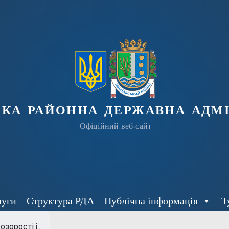
ька районна державна адмі
Офіційний веб-сайт
луги
Структура РДА
Публічна інформація
Т
орості і...