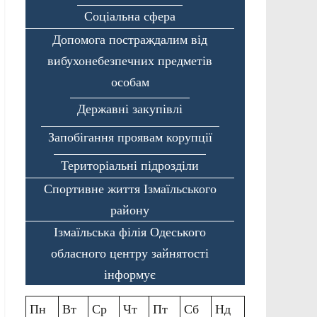
Соціальна сфера
Допомога постраждалим від
вибухонебезпечних предметів
особам
Державні закупівлі
Запобігання проявам корупції
Територіальні підрозділи
Спортивне життя Ізмаїльського
району
Ізмаїльська філія Одеського
обласного центру зайнятості
інформує
Пн
Вт
Ср
Чт
Пт
Сб
Нд