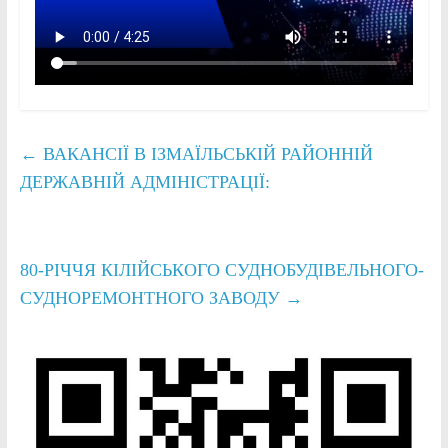
←
ВАКАНСІЇ В ІЗМАЇЛЬСЬКІЙ РАЙОННІЙ
ДЕРЖАВНІЙ АДМІНІСТРАЦІЇ:
80-РІЧЧЯ КІЛІЙСЬКОГО СУДНОБУДІВЕЛЬНОГО-
СУДНОРЕМОНТНОГО ЗАВОДУ
→