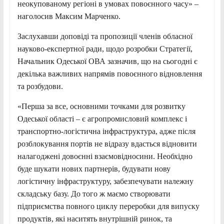
неокупованому регіоні в умовах повоєнного часу» –
наголосив Максим Марченко.
Заслухавши доповіді та пропозиції членів обласної
науково-експертної ради, щодо розробки Стратегії,
Начальник Одеської ОВА зазначив, що на сьогодні є
декілька важливих напрямів повоєнного відновлення
та розбудови.
«Перша за все, основними точками для розвитку
Одеської області – є агропромисловий комплекс і
транспортно-логістична інфраструктура, адже після
розблокування портів не відразу вдасться відновити
налагоджені довоєнні взаємовідносини. Необхідно
буде шукати нових партнерів, будувати нову
логістичну інфраструктуру, забезпечувати належну
складську базу. До того ж маємо створювати
підприємства повного циклу переробки для випуску
продуктів, які наситять внутрішній ринок, та