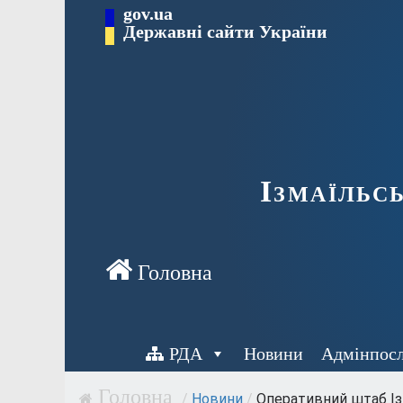
Перейти
gov.ua
до
Державні сайти України
вмісту
Ізмаїльс
РДА
Новини
Адмінпос
/
Новини
/
Оперативний штаб Ізм