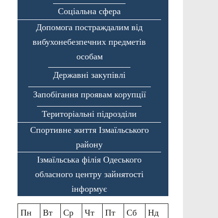
Соціальна сфера
Допомога постраждалим від
вибухонебезпечних предметів
особам
Державні закупівлі
Запобігання проявам корупції
Територіальні підрозділи
Спортивне життя Ізмаїльського
району
Ізмаїльська філія Одеського
обласного центру зайнятості
інформує
Пн
Вт
Ср
Чт
Пт
Сб
Нд