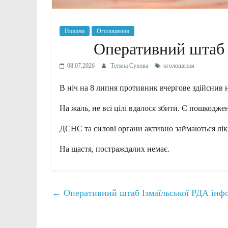
Новини
Оголошення
Оперативний штаб 
08.07.2026
Тетяна Сухова
оголошення
В ніч на 8 липня противник вчергове здійснив н
На жаль, не всі цілі вдалося збити. Є пошкодже
ДСНС та силові органи активно займаються лікв
На щастя, постраждалих немає.
←
Оперативний штаб Ізмаїльської РДА інф