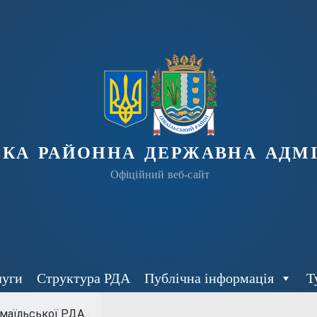
ька районна державна адмі
Офіційний веб-сайт
луги
Структура РДА
Публічна інформація
Т
аїльської РДА...