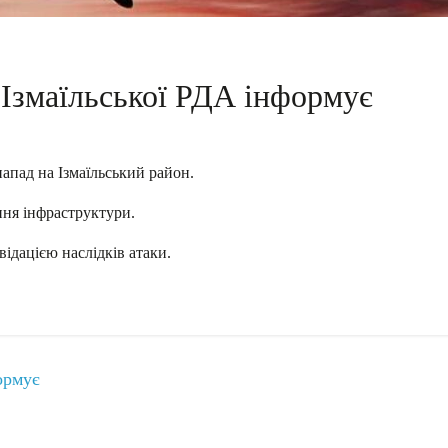
Ізмаїльської РДА інформує
апад на Ізмаїльський район.
ння інфраструктури.
ідацією наслідків атаки.
ормує