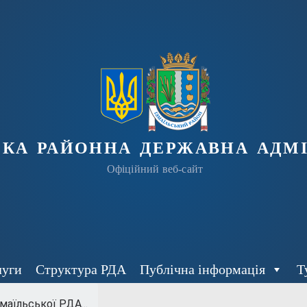
ька районна державна адмі
Офіційний веб-сайт
луги
Структура РДА
Публічна інформація
Т
аїльської РДА...