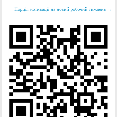
Порція мотивації на новий робочий тиждень
→