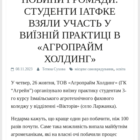
СТУДЕНТИ ІАТФКЕ
ВЗЯЛИ УЧАСТЬ У
ВИЇЗНІЙ ПРАКТИЦІ В
«АГРОПРАЙМ
ХОЛДИНГ»
,
08.11.2023
Тетяна Сухова
місцеве самоврядування
освіта
У четвер, 26 жовтня, ТОВ «Агропрайм Холдинг» (ГК
“Агрейн”) організувало виїзну практику студентам 3-
го курсу Ізмаїльського агротехнічного фахового
коледжу у відділенні «Вікторія» (село Ларжанка).
Недарма кажуть, що краще один раз побачити, ніж 100
разів почути. Саме така можливість випала майбутнім
агромеханікам, які на власні очі побачили процес