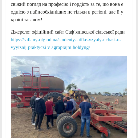
свіжий погляд на професію і гордість за те, що вона є
однією з найнеобхідніших не тільки в регіоні, але й у
країні загалом!
Джерело: офіційний сайт Саф`янівської сільської ради
https://safiany-otg.od.ua/studenty-iatfke-vzyaly-uchast-u-
vyyiznij-praktyczi-v-agroprajm-holdyng/