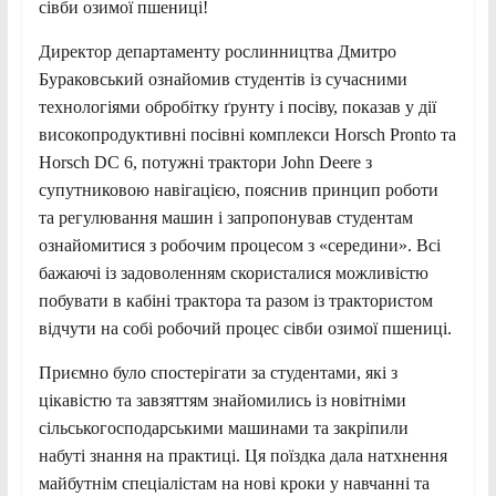
сівби озимої пшениці!
Директор департаменту рослинництва Дмитро
Бураковський ознайомив студентів із сучасними
технологіями обробітку ґрунту і посіву, показав у дії
високопродуктивні посівні комплекси Horsch Pronto та
Horsch DC 6, потужні трактори John Deere з
супутниковою навігацією, пояснив принцип роботи
та регулювання машин і запропонував студентам
ознайомитися з робочим процесом з «середини». Всі
бажаючі із задоволенням скористалися можливістю
побувати в кабіні трактора та разом із трактористом
відчути на собі робочий процес сівби озимої пшениці.
Приємно було спостерігати за студентами, які з
цікавістю та завзяттям знайомились із новітніми
сільськогосподарськими машинами та закріпили
набуті знання на практиці. Ця поїздка дала натхнення
майбутнім спеціалістам на нові кроки у навчанні та