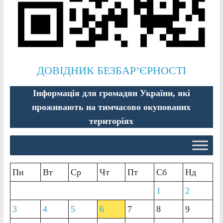
ДОВІДНИК БЕЗБАР’ЄРНОСТІ
Інформація для громадян України, які
проживають на тимчасово окупованих
територіях
Пн
Вт
Ср
Чт
Пт
Сб
Нд
1
2
3
4
5
6
7
8
9