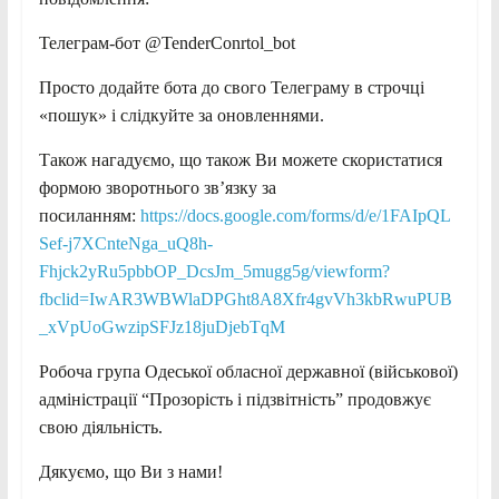
Телеграм-бот @TenderConrtol_bot
Просто додайте бота до свого Телеграму в строчці
«пошук» і слідкуйте за оновленнями.
Також нагадуємо, що також Ви можете скористатися
формою зворотнього зв’язку за
посиланням:
https://docs.google.com/forms/d/e/1FAIpQL
Sef-j7XCnteNga_uQ8h-
Fhjck2yRu5pbbOP_DcsJm_5mugg5g/viewform?
fbclid=IwAR3WBWlaDPGht8A8Xfr4gvVh3kbRwuPUB
_xVpUoGwzipSFJz18juDjebTqM
Робоча група Одеської обласної державної (військової)
адміністрації “Прозорість і підзвітність” продовжує
свою діяльність.
Дякуємо, що Ви з нами!