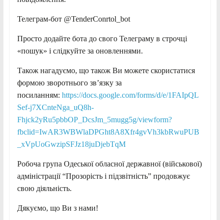
Телеграм-бот @TenderConrtol_bot
Просто додайте бота до свого Телеграму в строчці
«пошук» і слідкуйте за оновленнями.
Також нагадуємо, що також Ви можете скористатися
формою зворотнього зв’язку за
посиланням:
https://docs.google.com/forms/d/e/1FAIpQL
Sef-j7XCnteNga_uQ8h-
Fhjck2yRu5pbbOP_DcsJm_5mugg5g/viewform?
fbclid=IwAR3WBWlaDPGht8A8Xfr4gvVh3kbRwuPUB
_xVpUoGwzipSFJz18juDjebTqM
Робоча група Одеської обласної державної (військової)
адміністрації “Прозорість і підзвітність” продовжує
свою діяльність.
Дякуємо, що Ви з нами!