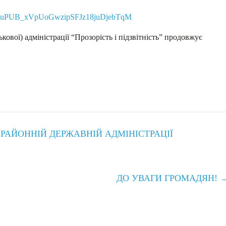
uPUB_xVpUoGwzipSFJz18juDjebTqM
кової) адміністрації “Прозорість і підзвітність” продовжує
 РАЙОННІЙ ДЕРЖАВНІЙ АДМІНІСТРАЦІЇ
ДО УВАГИ ГРОМАДЯН!