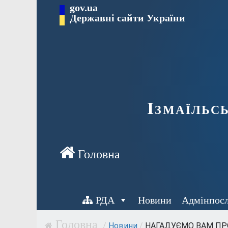
Перейти
gov.ua
до
Державні сайти України
вмісту
Ізмаїльс
РДА
Новини
Адмінпос
/
Новини
/
НАГАДУЄМО ВАМ ПРО