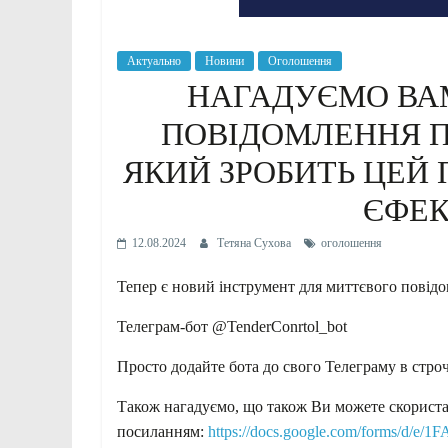
Актуально
Новини
Оголошення
НАГАДУЄМО ВАМ
ПОВІДОМЛЕННЯ ПР
ЯКИЙ ЗРОБИТЬ ЦЕЙ
ЄФЕ
12.08.2024
Тетяна Сухова
оголошення
Тепер є новий інструмент для миттєвого повід
Телеграм-бот @TenderConrtol_bot
Просто додайте бота до свого Телеграму в стро
Також нагадуємо, що також Ви можете скориста
посиланням:
https://docs.google.com/forms/d/e