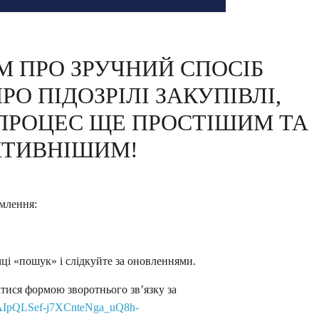
 ПРО ЗРУЧНИЙ СПОСІБ
О ПІДОЗРІЛІ ЗАКУПІВЛІ,
 ПРОЦЕС ЩЕ ПРОСТІШИМ ТА
КТИВНІШИМ!
омлення:
чці «пошук» і слідкуйте за оновленнями.
тися формою зворотнього зв’язку за
/1FAIpQLSef-j7XCnteNga_uQ8h-