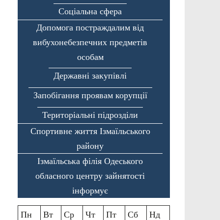
Соціальна сфера
Допомога постраждалим від
вибухонебезпечних предметів
особам
Державні закупівлі
Запобігання проявам корупції
Територіальні підрозділи
Спортивне життя Ізмаїльського
району
Ізмаїльська філія Одеського
обласного центру зайнятості
інформує
Пн
Вт
Ср
Чт
Пт
Сб
Нд