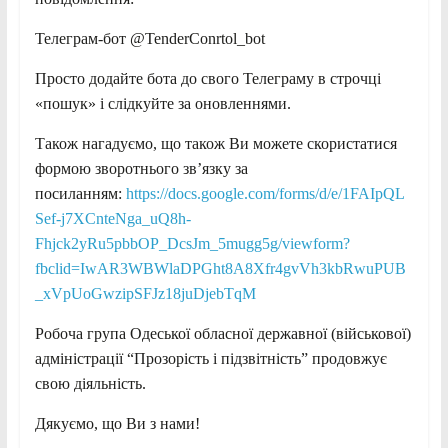
Телеграм-бот @TenderConrtol_bot
Просто додайте бота до свого Телеграму в строчці
«пошук» і слідкуйте за оновленнями.
Також нагадуємо, що також Ви можете скористатися
формою зворотнього зв’язку за
посиланням:
https://docs.google.com/forms/d/e/1FAIpQL
Sef-j7XCnteNga_uQ8h-
Fhjck2yRu5pbbOP_DcsJm_5mugg5g/viewform?
fbclid=IwAR3WBWlaDPGht8A8Xfr4gvVh3kbRwuPUB
_xVpUoGwzipSFJz18juDjebTqM
Робоча група Одеської обласної державної (військової)
адміністрації “Прозорість і підзвітність” продовжує
свою діяльність.
Дякуємо, що Ви з нами!