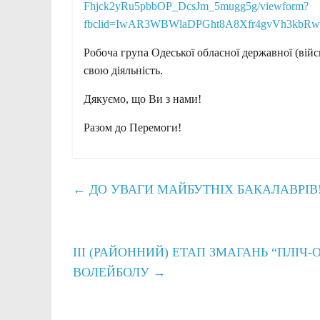
Fhjck2yRu5pbbOP_DcsJm_5mugg5g/viewform?
fbclid=IwAR3WBWlaDPGht8A8Xfr4gvVh3kbRw
Робоча група Одеської обласної державної (війсь
свою діяльність.
Дякуємо, що Ви з нами!
Разом до Перемоги!
←
ДО УВАГИ МАЙБУТНІХ БАКАЛАВРІВ
ІІІ (РАЙОННИЙ) ЕТАП ЗМАГАНЬ “ПЛІЧ-О
ВОЛЕЙБОЛУ
→