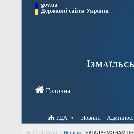
Перейти
gov.ua
до
Державні сайти України
вмісту
Ізмаїльс
РДА
Новини
Адмінпос
/
Новини
/
НАГАДУЄМО ВАМ ПРО