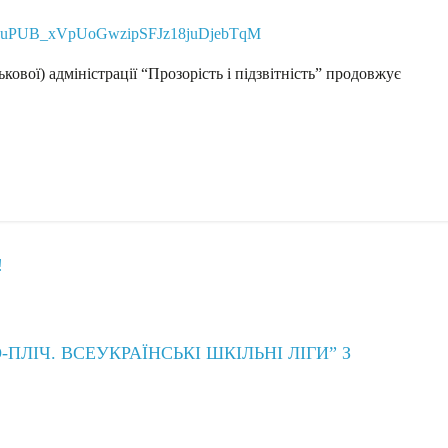
uPUB_xVpUoGwzipSFJz18juDjebTqM
кової) адміністрації “Прозорість і підзвітність” продовжує
!
-ПЛІЧ. ВСЕУКРАЇНСЬКІ ШКІЛЬНІ ЛІГИ” З