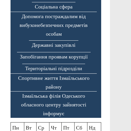
Соціальна сфера
Допомога постраждалим від
вибухонебезпечних предметів
особам
Державні закупівлі
Запобігання проявам корупції
Територіальні підрозділи
Спортивне життя Ізмаїльського
району
Ізмаїльська філія Одеського
обласного центру зайнятості
інформує
Пн
Вт
Ср
Чт
Пт
Сб
Нд