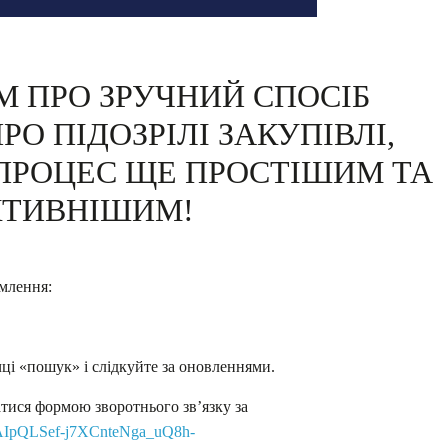
 ПРО ЗРУЧНИЙ СПОСІБ
О ПІДОЗРІЛІ ЗАКУПІВЛІ,
 ПРОЦЕС ЩЕ ПРОСТІШИМ ТА
КТИВНІШИМ!
омлення:
чці «пошук» і слідкуйте за оновленнями.
тися формою зворотнього зв’язку за
/1FAIpQLSef-j7XCnteNga_uQ8h-