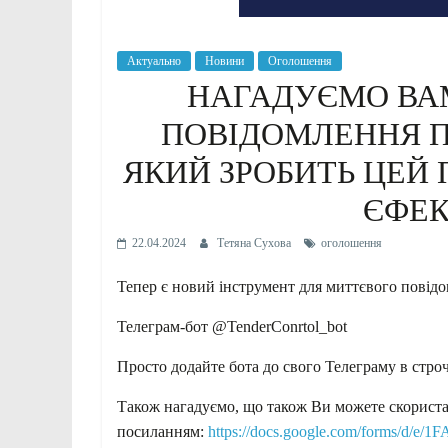
Актуально
Новини
Оголошення
НАГАДУЄМО ВАМ
ПОВІДОМЛЕННЯ ПР
ЯКИЙ ЗРОБИТЬ ЦЕЙ
ЄФЕ
22.04.2024
Тетяна Сухова
оголошення
Тепер є новий інструмент для миттєвого повід
Телеграм-бот @TenderConrtol_bot
Просто додайте бота до свого Телеграму в стро
Також нагадуємо, що також Ви можете скориста
посиланням:
https://docs.google.com/forms/d/e