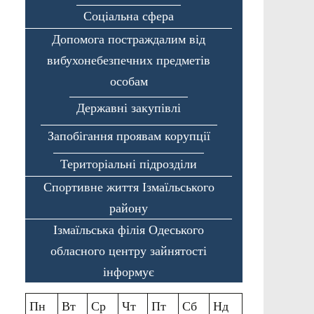
Соціальна сфера
Допомога постраждалим від
вибухонебезпечних предметів
особам
Державні закупівлі
Запобігання проявам корупції
Територіальні підрозділи
Спортивне життя Ізмаїльського
району
Ізмаїльська філія Одеського
обласного центру зайнятості
інформує
Пн
Вт
Ср
Чт
Пт
Сб
Нд