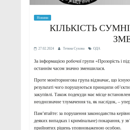
Новини
КІЛЬКІСТЬ СУМН
ЗМ
27.02.2024
Тетяна Сухова
ОДА
За інформацією робочої групи «Прозорість і підз
останнім часом значно зменшилася.
Проте моніторингова група відзначає, що існую
результаті чого порушуються принципи об’єкт
закупівлі. Також подекуди має місце встановле
неоднозначне тлумачення та, як наслідок, – уп
Пам’ятайте: за порушення законодавства керівн
деяких випадках і кримінальне) покарання, у з
прийнятих рішень уповноваженою особою.