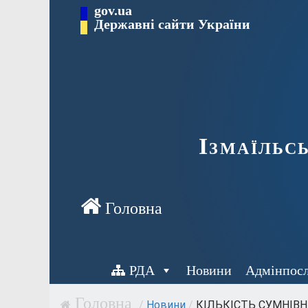
Перейти
gov.ua
до
Державні сайти України
вмісту
Ізмаїльс
РДА
Новини
Адмінпос
/
Новини
/
КІЛЬКІСТЬ СУМНІВНИ