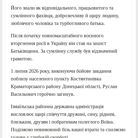
Його знали як відповідального, працьовитого та
сумлінного фахівця, доброзичливу й щиру людину,
люблячого чоловіка та турботливого батька.
Після початку повномасштабного воєнного
вторгнення росії в Україну він став на захист
Батьківщини. За сумлінну службу був відзначений
грамотою.
1 липня 2026 року, виконуючи бойове завдання
поблизу населеного пункту Костянтинівка
Краматорського району Донецької області, Руслан
Васильович героїчно загинув.
Ізмаїльська районна державна адміністрація
висловлює щирі співчуття дружині, сину, рідним,
близьким, друзям і побратимам полеглого Воїна.
Поділяємо невимовний біль вашої втрати та схиляємо
голови у глибокій скорботі.