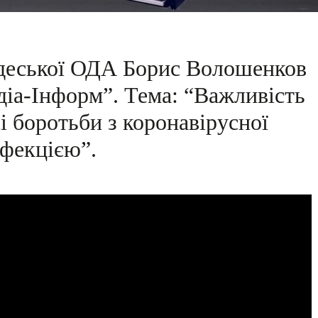
Одеської ОДА Борис Волошенков
діа-Інформ”. Тема: “Важливість
і боротьби з коронавірусної
нфекцією”.