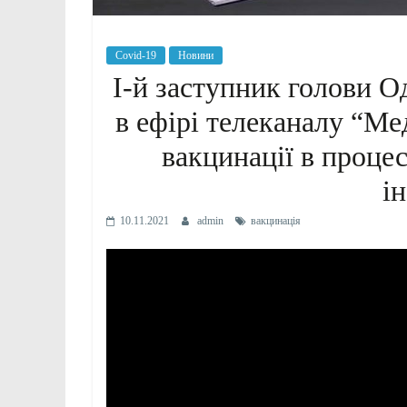
Covid-19
Новини
І-й заступник голови 
в ефірі телеканалу “Ме
вакцинації в процес
і
10.11.2021
admin
вакцинація