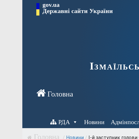
Перейти
gov.ua
до
Державні сайти України
вмісту
Ізмаїльс
РДА
Новини
Адмінпос
/
Новини
/
І-й заступник голови 