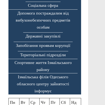
Соціальна сфера
Допомога постраждалим від
вибухонебезпечних предметів
особам
Державні закупівлі
Запобігання проявам корупції
Територіальні підрозділи
Спортивне життя Ізмаїльського
району
Ізмаїльська філія Одеського
обласного центру зайнятості
інформує
Пн
Вт
Ср
Чт
Пт
Сб
Нд