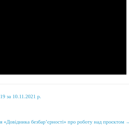
9 за 10.11.2021 р.
я «Довідника безбар’єрності» про роботу над проєктом