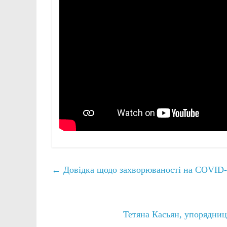
←
Довідка щодо захворюваності на COVID-1
Тетяна Касьян, упорядниц