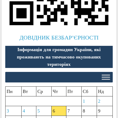
ДОВІДНИК БЕЗБАР’ЄРНОСТІ
Інформація для громадян України, які
проживають на тимчасово окупованих
територіях
Пн
Вт
Ср
Чт
Пт
Сб
Нд
1
2
3
4
5
6
7
8
9