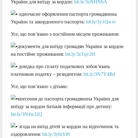
України для виїзду за кордон:
bit.ly/3zNHNhA
одночасне оформлення паспорта громадянина
України та закордонного паспорта:
bit.ly/3y1Qwvt
Усе, що пов’язано з постійним місцем проживання:
документи для виїзду громадян України за кордон
на постійне проживання:
bit.ly/3zTqv2H
довідка про сплату податкових зобов’язань
платником податку – резидентом:
bit.ly/3N7Y4Bd
Усе, що пов’язано з дітьми:
внесення до паспорта громадянина України для
виїзду за кордон батьків інформації про дитину:
bit.ly/3N4wJ2Q
згода на виїзд дітей за кордон на відпочинок та
оздоровлення:
bit.ly/3y6rYl9