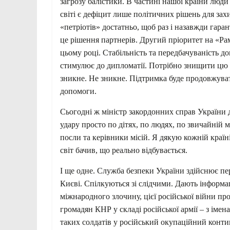
загрозу балістики. В частині нашої країни люди 
світі є дефіцит лише політичних рішень для захи
«петріотів» достатньо, щоб раз і назавжди гаран
це рішення партнерів. Другий пріоритет на «Р
цьому році. Стабільність та передбачуваність д
стимулює до дипломатії. Потрібно знищити цю с
зникне. Не зникне. Підтримка буде продовжуват
допомоги.
Сьогодні ж міністр закордонних справ України д
удару просто по дітях, по людях, по звичайній м
посли та керівники місій. Я дякую кожній краї
світ бачив, що реально відбувається.
І ще одне. Служба безпеки України здійснює п
Києві. Спілкуються зі слідчими. Дають інформа
міжнародного злочину, цієї російської війни п
громадян КНР у складі російської армії – з ім
таких солдатів у російський окупаційний кон