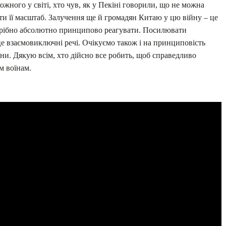
кожного у світі, хто чув, як у Пекіні говорили, що не можна
и її масштаб. Залучення ще й громадян Китаю у цю війну – це
отрібно абсолютно принципово реагувати. Посилювати
е взаємовиключні речі. Очікуємо також і на принциповість
їни. Дякую всім, хто дійсно все робить, щоб справедливо
м воїнам.