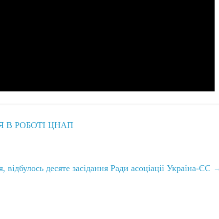
Я В РОБОТІ ЦНАП
ія, відбулось десяте засідання Ради асоціації Україна-ЄС