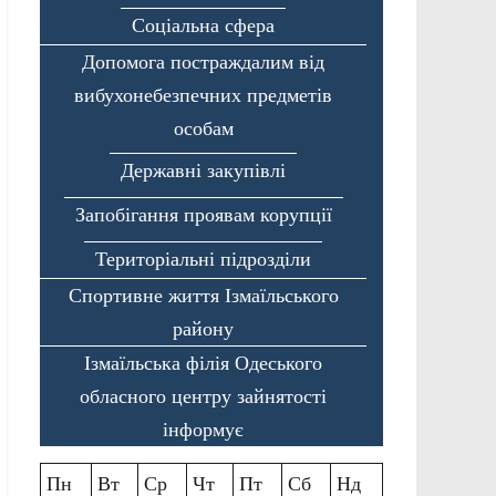
Соціальна сфера
Допомога постраждалим від
вибухонебезпечних предметів
особам
Державні закупівлі
Запобігання проявам корупції
Територіальні підрозділи
Спортивне життя Ізмаїльського
району
Ізмаїльська філія Одеського
обласного центру зайнятості
інформує
Пн
Вт
Ср
Чт
Пт
Сб
Нд