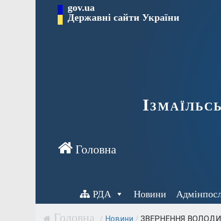
Перейти
gov.ua
до
Державні сайти України
вмісту
Ізмаїльс
РДА
Новини
Адмінпос
/
Новини
/
ЗВЕРНЕННЯ ВОЛОДИМ