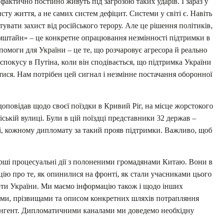
фактично постійно живуть під загрозою таких ударів. І зараз у
сту життя, а не самих систем дефіцит. Системи у світі є. Навіть
тувати захист від російського терору. Але це рішення політиків,
амштайн» – це конкретне опрацювання незмінності підтримки в
опомоги для України – це те, що розчаровує агресора й реально
покусу в Путіна, коли він сподівається, що підтримка України
ися. Нам потрібен цей сигнал і незмінне постачання оборонної
оповідав щодо своєї поїздки в Кривий Ріг, на місце жорстокого
іській вулиці. Були в цій поїздці представники 32 держав –
ні, кожному дипломату за такий прояв підтримки. Важливо, щоб
ерші процесуальні дії з полоненими громадянами Китаю. Вони в
цію про те, як опинилися на фронті, як стали учасниками цього
роти України. Ми маємо інформацію також і щодо інших
енами, прізвищами та описом конкретних шляхів потрапляння
тингент. Дипломатичними каналами ми доведемо необхідну