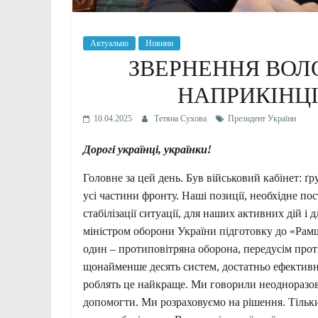
Актуально
Новини
ЗВЕРНЕННЯ ВОЛ
НАПРИКІНЦІ 
10.04.2025
Тетяна Сухова
Президент України
Дорогі українці, українки!
Головне за цей день. Був військовий кабінет: ґ
усі частини фронту. Наші позиції, необхідне 
стабілізації ситуації, для наших активних дій і
міністром оборони України підготовку до «Рам
один – протиповітряна оборона, передусім прот
щонайменше десять систем, достатньо ефективн
роблять це найкраще. Ми говорили неодноразово
допомогти. Ми розраховуємо на рішення. Тільки 