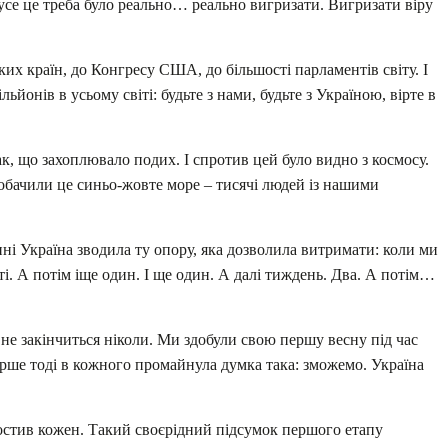
– усе це треба було реально… реально вигризати. Вигризати віру
их країн, до Конгресу США, до більшості парламентів світу. І
ьйонів в усьому світі: будьте з нами, будьте з Україною, вірте в
к, що захоплювало подих. І спротив цей було видно з космосу.
побачили це синьо-жовте море – тисячі людей із нашими
лині Україна зводила ту опору, яка дозволила витримати: коли ми
. А потім іще один. І ще один. А далі тиждень. Два. А потім…
 не закінчиться ніколи. Ми здобули свою першу весну під час
ерше тоді в кожного промайнула думка така: зможемо. Україна
постив кожен. Такий своєрідний підсумок першого етапу