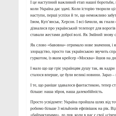
І це наступний важливий етап нашої боротьби, 
коли Україна дає здачі. Коли історію творили ціл
наступи, перші успіхи й те, що неможливо забути:
Ізюм, Куп’янськ, Херсон. І всі бачили, як гнали
дізналися про український телепорт для ворогів 
ставали жестами доброї волі. Як Зміїний знову 
Як слово «бавовна» отримало нове значення, і я
злорадство, просто так українською звучить спр
гуркотом, із яким крейсер «Москва» йшов на дно.
І мало що ще гріє українцям душу так, як кадри
сталося вперше, це були великі новини. Зараз –
І те, що раніше здавалося фантастикою, тепер с
більше: наша зброя, наша далекобійність.
Просто усвідомте: Україна пройшла шлях від то
робимо більше 3 мільйонів ефпівішок на рік. Ві
«байрактарами», до дня, коли в нас є свої «січе