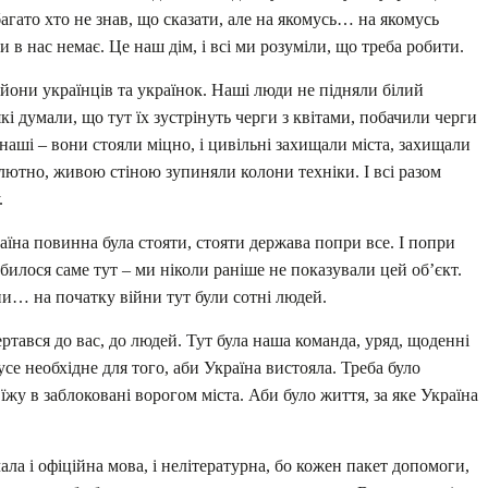
і багато хто не знав, що сказати, але на якомусь… на якомусь
 в нас немає. Це наш дім, і всі ми розуміли, що треба робити.
ьйони українців та українок. Наші люди не підняли білий
кі думали, що тут їх зустрінуть черги з квітами, побачили черги
 наші – вони стояли міцно, і цивільні захищали міста, захищали
солютно, живою стіною зупиняли колони техніки. І всі разом
.
раїна повинна була стояти, стояти держава попри все. І попри
илося саме тут – ми ніколи раніше не показували цей об’єкт.
йни… на початку війни тут були сотні людей.
ертався до вас, до людей. Тут була наша команда, уряд, щоденні
се необхідне для того, аби Україна вистояла. Треба було
їжу в заблоковані ворогом міста. Аби було життя, за яке Україна
учала і офіційна мова, і нелітературна, бо кожен пакет допомоги,