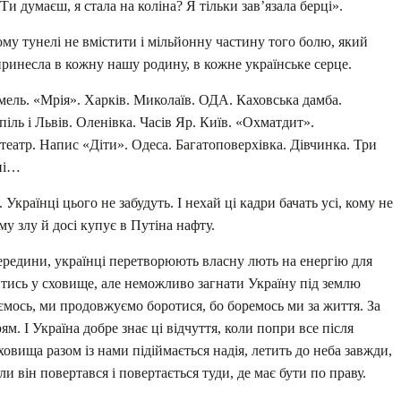
и думаєш, я стала на коліна? Я тільки зав’язала берці».
ому тунелі не вмістити і мільйонну частину того болю, який
принесла в кожну нашу родину, в кожне українське серце.
омель. «Мрія». Харків. Миколаїв. ОДА. Каховська дамба.
іль і Львів. Оленівка. Часів Яр. Київ. «Охматдит».
театр. Напис «Діти». Одеса. Багатоповерхівка. Дівчинка. Три
дні…
країнці цього не забудуть. І нехай ці кадри бачать усі, кому не
му злу й досі купує в Путіна нафту.
зсередини, українці перетворюють власну лють на енергію для
тись у сховище, але неможливо загнати Україну під землю
мось, ми продовжуємо боротися, бо боремось ми за життя. За
ям. І Україна добре знає ці відчуття, коли попри все після
овища разом із нами підіймається надія, летить до неба завжди,
и він повертався і повертається туди, де має бути по праву.