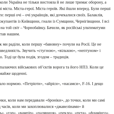
коли Україна не тільки вистояла й не лише тримає оборону, а
і міста. Міста-герої. Міста героїв. Які йшли вперед. Були перші
 перші очі – очі українців, які дочекалися своїх. Балаклія,
 окупантів із Київщини, гнали із Сумщини, Чернігівщини. І всі
на той світ – Чорнобаївку. Бачили, як російські ультиматуми
став нашим.
к ми раділи, коли першу «бавовну» почули на Росії. Це не
аведливість. Звучить «стугною», «вільхою», «нептуном» і
 Тоді це була подія, згодом – традиція.
 палаючих військових об’єктів ворога та його НПЗ. Коли це
 майже щоденні.
тало нормою. «Петріоти», «айріси», «насамси», F-16. І дещо
чки, коли нам передавали «броніки», до точки, коли ми самі
д часів, коли ми захоплювалися «джавелінами» й
нь», «гор», «вампір», «паляниця», «пекло», «рута», «фламінго».