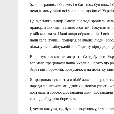
було і страшно, і боляче, і в багатьох був шок, 
невидимому рівні всі ми знали, що іншої України
Це був такий вибір. Вибір, що тоді зробили міл
прапор, а захищали синьо-жовтий. І окупанти, я
у військкомати. Наші люди обрали опір. І воїни
наші села, вулиці, подвір’я, звичайні люди, аб
підказували заблукалій Росії єдину вірну дорогу
Всі розуміли: кожне завтра треба здобувати. Ук
все мала працювати наша Україна. Багато що роб
Зараз він порожній, зрозуміло, а на початку ві
Я працював тут, потім я підіймався наверх, я зв
наради з військовими, дзвінки, пошук рішень – у
доставляти зброю. Доставляли ліки, доставляли 
так відчайдушно бореться.
І, чесно кажучи, ну, бувало по-різному, і тут зв