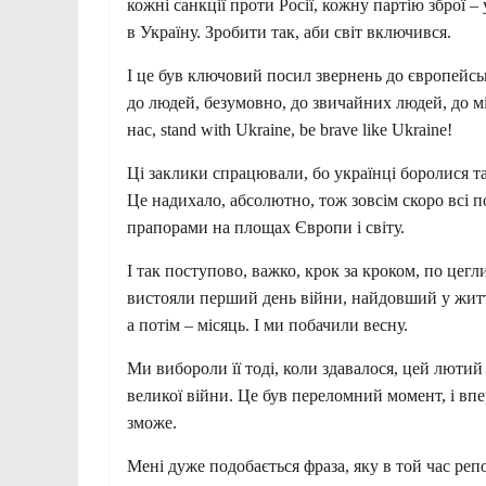
кожні санкції проти Росії, кожну партію зброї 
в Україну. Зробити так, аби світ включився.
І це був ключовий посил звернень до європейськ
до людей, безумовно, до звичайних людей, до міл
нас, stand with Ukraine, be brave like Ukraine!
Ці заклики спрацювали, бо українці боролися та
Це надихало, абсолютно, тож зовсім скоро всі 
прапорами на площах Європи і світу.
І так поступово, важко, крок за кроком, по цег
вистояли перший день війни, найдовший у житті
а потім – місяць. І ми побачили весну.
Ми вибороли її тоді, коли здавалося, цей лютий
великої війни. Це був переломний момент, і вп
зможе.
Мені дуже подобається фраза, яку в той час ре