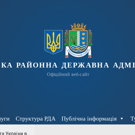
ька районна державна адмі
Офіційний веб-сайт
луги
Структура РДА
Публічна інформація
Т
 України в...