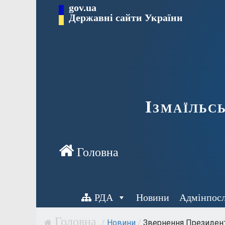
Перейти
gov.ua
до
Державні сайти України
вмісту
Ізмаїльс
РДА
Новини
Адмінпос
/
Новини
/
Звернення Президента