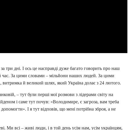
за три дні. І ось це насправді дуже багато говорить про наш
ей час. За цими словами – мільйони наших людей. За цими
, витримка й великий шлях, який Україна долає з 24 лютого.
анковій, – тут були перші мої розмови з лідерами світу на
йденом і саме тут почув: «Володимире, є загроза, вам треба
опомогти». І я тут відповів, що мені потрібна зброя, а не
еві. Ми всі – живі люди, і в той день усім нам, усім українцям,