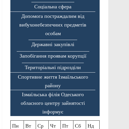
Соціальна сфера
Допомога постраждалим від
вибухонебезпечних предметів
особам
Державні закупівлі
Запобігання проявам корупції
Територіальні підрозділи
Спортивне життя Ізмаїльського
району
Ізмаїльська філія Одеського
обласного центру зайнятості
інформує
Пн
Вт
Ср
Чт
Пт
Сб
Нд