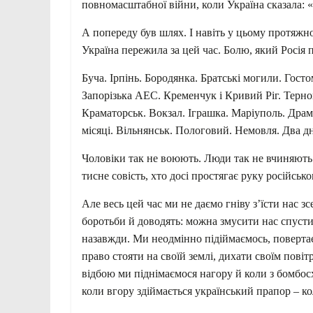
повномасштабної війни, коли Україна сказала: «Т
А попереду був шлях. І навіть у цьому протяжн
Україна пережила за цей час. Болю, який Росія 
Буча. Ірпінь. Бородянка. Братські могили. Гост
Запорізька АЕС. Кременчук і Кривий Ріг. Терноп
Краматорськ. Вокзал. Іграшка. Маріуполь. Драм
місяці. Вільнянськ. Пологовий. Немовля. Два 
Чоловіки так не воюють. Люди так не вчиняють. У
тисне совість, хто досі простягає руку російсько
Але весь цей час ми не даємо гніву з’їсти нас 
боротьби й доводять: можна змусити нас спусти
назавжди. Ми неодмінно підіймаємось, повертає
право стояти на своїй землі, дихати своїм повітр
відбою ми піднімаємося нагору й коли з бомбосх
коли вгору здіймається український прапор – кол