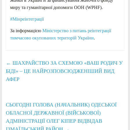
Жінки в Україні й за фінансування Жіночого фонду
миру та гуманітарної допомоги ООН (WPHF).
#Мінреінтеграції
За інформацією
Міністерство з питань реінтеграції
тимчасово окупованих територій України
.
←
ШАХРАЙСТВО ЗА СХЕМОЮ «ВАШ РОДИЧ У
БІДІ» – ЦЕ НАЙРОЗПОВСЮДЖЕНІШИЙ ВИД
АФЕР
СЬОГОДНІ ГОЛОВА (НАЧАЛЬНИК) ОДЕСЬКОЇ
ОБЛАСНОЇ ДЕРЖАВНОЇ (ВІЙСЬКОВОЇ)
АДМІНІСТРАЦІЇ ОЛЕГ КІПЕР ВІДВІДАВ
ІЗМАЇЛЬСЬКИЙ РАЙОН
→