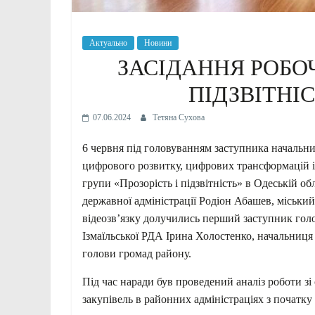
Актуально
Новини
ЗАСІДАННЯ РОБОЧ
ПІДЗВІТНІС
07.06.2024
Тетяна Сухова
6 червня під головуванням заступника начальник
цифрового розвитку, цифрових трансформацій і 
групи «Прозорість і підзвітність» в Одеській обл
державної адміністрації Родіон Абашев, міський
відеозв’язку долучились перший заступник гол
Ізмаїльської РДА Ірина Холостенко, начальниця
голови громад району.
Під час наради був проведений аналіз роботи зі
закупівель в районних адміністраціях з початку