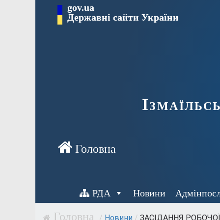
Перейти
gov.ua
до
Державні сайти України
вмісту
Ізмаїльс
РДА
Новини
Адмінпос
/
Новини
/
ЗАСІДАННЯ РОБОЧОЇ 