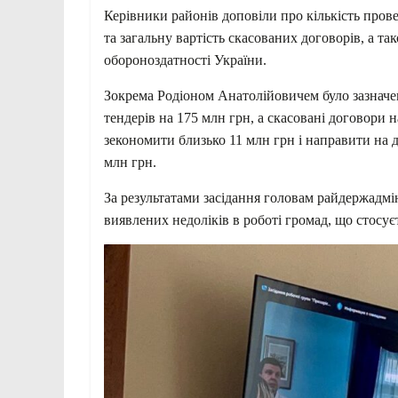
Керівники районів доповіли про кількість пров
та загальну вартість скасованих договорів, а т
обороноздатності України.
Зокрема Родіоном Анатолійовичем було зазначен
тендерів на 175 млн грн, а скасовані договори 
зекономити близько 11 млн грн і направити на
млн грн.
За результатами засідання головам райдержадмі
виявлених недоліків в роботі громад, що стосує