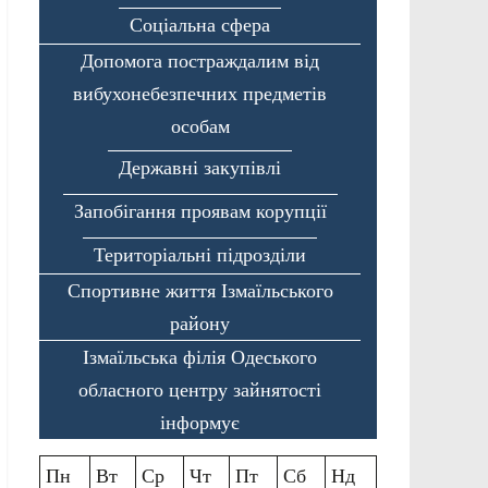
Соціальна сфера
Допомога постраждалим від
вибухонебезпечних предметів
особам
Державні закупівлі
Запобігання проявам корупції
Територіальні підрозділи
Спортивне життя Ізмаїльського
району
Ізмаїльська філія Одеського
обласного центру зайнятості
інформує
Пн
Вт
Ср
Чт
Пт
Сб
Нд