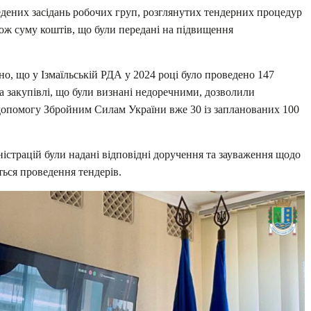
едених засідань робочих груп, розглянутих тендерних процедур
акож суму коштів, що були передані на підвищення
о, що у Ізмаїльській РДА у 2024 році було проведено 147
на закупівлі, що були визнані недоречними, дозволили
 допомогу Збройним Силам України вже 30 із запланованих 100
ністрацій були надані відповідні доручення та зауваження щодо
ться проведення тендерів.