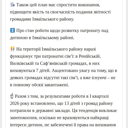
Також цей план має спростити виконання,
підвищити якість та своєчасність подання звітності
громадами Ізмаїльського району.
Про стан роботи щодо розвитку патронату над
дитиною в Ізмаїльському районі.
На території Ізмаїльського району наразі
функціонує три патронатні сім’ї: в Ренійській,
Вилківській та Саф’янівській громадах, в них
виховуються 7 дітей. Акцентовано увагу на тому, що в
деяких громадах відсутні такі сім’ї, а вже існуючі – не
в повному обсязі завантажені.
☝️ Разом з тим, за результатами роботи в І кварталі
2026 року встановлено, що 13 дітей з громад району
потрапили в державні заклади. Ця тенденція викликає
занепокоєння, оскільки не враховуються найкращі
інтереси дитини, не забезпечені її права на виховання