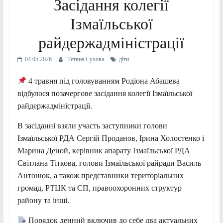
Засідання колегії
Ізмаїльської
райдержадміністрації
04.05.2026
Тетяна Сухова
діти
4 травня під головуванням Родіона Абашева
відбулося позачергове засідання колегії Ізмаїльської
райдержадміністрації.
В засіданні взяли участь заступники голови
Ізмаїльської РДА Сергій Проданов, Ірина Холостенко і
Марина Деной, керівник апарату Ізмаїльської РДА
Світлана Тіткова, голови Ізмаїльської райради Василь
Антонюк, а також представники територіальних
громад, РТЦК та СП, правоохоронних структур
району та інші.
Порядок денний включив до себе два актуальних