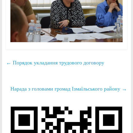
←
Порядок укладання трудового договору
Нарада з головами громад Ізмаїльського району
→