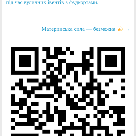
під час вуличних івентів з фудкортами.
Материнська сила — безмежна
→