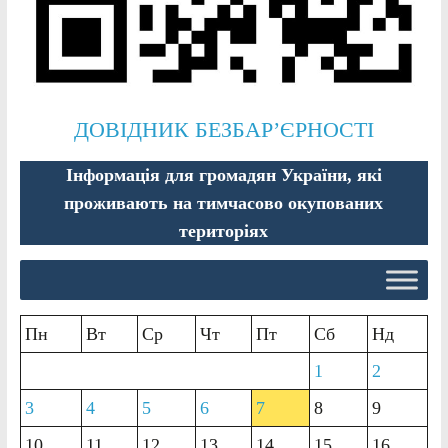
ДОВІДНИК БЕЗБАР’ЄРНОСТІ
Інформація для громадян України, які
проживають на тимчасово окупованих
територіях
Пн
Вт
Ср
Чт
Пт
Сб
Нд
1
2
3
4
5
6
7
8
9
10
11
12
13
14
15
16