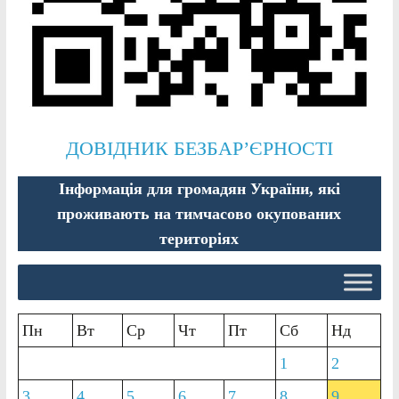
ДОВІДНИК БЕЗБАР’ЄРНОСТІ
Інформація для громадян України, які
проживають на тимчасово окупованих
територіях
Пн
Вт
Ср
Чт
Пт
Сб
Нд
1
2
3
4
5
6
7
8
9