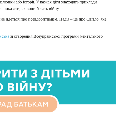
алюнки або історії. У казках діти знаходять приклади
 показати, як вони бачать війну.
т не йдеться про псевдооптимізм. Надія – це про Світло, яке
.
нська
зі створення Всеукраїнської програми ментального