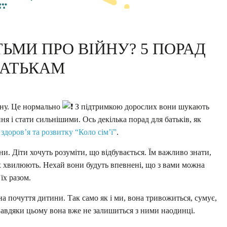
ТЬМИ ПРО ВІЙНУ? 5 ПОРАД
БАТЬКАМ
йну. Це нормально
З підтримкою дорослих вони шукають
ня і стати сильнішими. Ось декілька порад для батьків, як
здоров’я та розвитку “Коло сім’ї”
.
и. Діти хочуть розуміти, що відбувається. Їм важливо знати,
їх хвилюють. Нехай вони будуть впевнені, що з вами можна
їх разом.
на почуття дитини. Так само як і ми, вона тривожиться, сумує,
. Завдяки цьому вона вже не залишиться з ними наодинці.