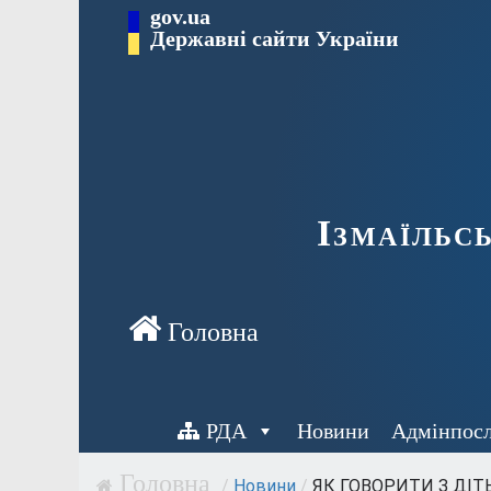
Перейти
gov.ua
до
Державні сайти України
вмісту
Ізмаїльс
РДА
Новини
Адмінпос
/
Новини
/
ЯК ГОВОРИТИ З ДІТЬ