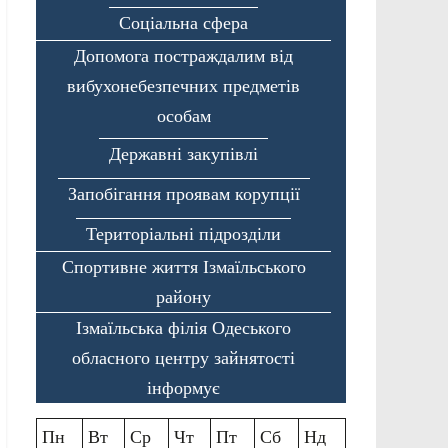
Соціальна сфера
Допомога постраждалим від
вибухонебезпечних предметів
особам
Державні закупівлі
Запобігання проявам корупції
Територіальні підрозділи
Спортивне життя Ізмаїльського
району
Ізмаїльська філія Одеського
обласного центру зайнятості
інформує
Пн
Вт
Ср
Чт
Пт
Сб
Нд