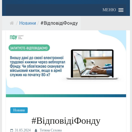
МЕНЮ
/
Новини
/
#ВідповідіФонду
Новини
#ВідповідіФонду
31.05.2024
Тетяна Сухова