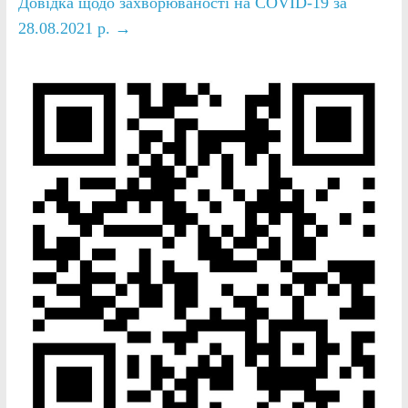
Довідка щодо захворюваності на COVID-19 за
28.08.2021 р.
→