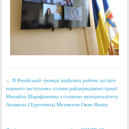
←
В Ренійській громаді відбулась робоча зустріч
першого заступника голови райдержадміністрації
Михайла Шарафаненка з головою муніципалітету
Акчакоча (Туреччина) Мехметом Окан Янмаз