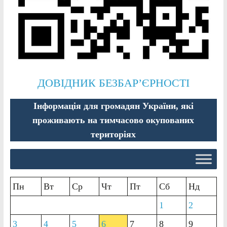
ДОВІДНИК БЕЗБАР’ЄРНОСТІ
Інформація для громадян України, які
проживають на тимчасово окупованих
територіях
Пн
Вт
Ср
Чт
Пт
Сб
Нд
1
2
3
4
5
6
7
8
9