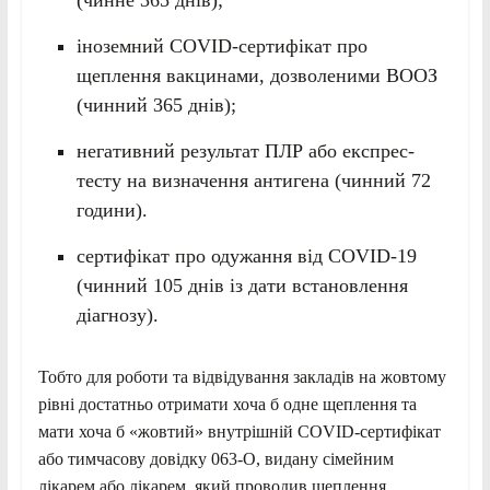
іноземний COVID-сертифікат про
щеплення вакцинами, дозволеними ВООЗ
(чинний 365 днів);
негативний результат ПЛР або експрес-
тесту на визначення антигена (чинний 72
години).
сертифікат про одужання від COVID-19
(чинний 105 днів із дати встановлення
діагнозу).
Тобто для роботи та відвідування закладів на жовтому
рівні достатньо отримати хоча б одне щеплення та
мати хоча б «жовтий» внутрішній COVID-сертифікат
або тимчасову довідку 063-О, видану сімейним
лікарем або лікарем, який проводив щеплення.