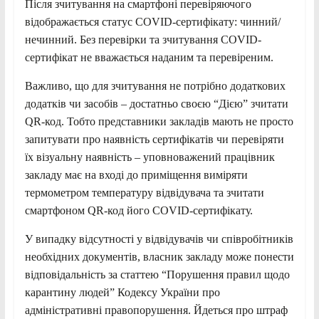
Після зчитування на смартфоні перевіряючого
відображається статус COVID-сертифікату: чинний/
нечинний. Без перевірки та зчитування COVID-
сертифікат не вважається наданим та перевіреним.
Важливо, що для зчитування не потрібно додаткових
додатків чи засобів – достатньо своєю “Дією” зчитати
QR-код. Тобто представники закладів мають не просто
запитувати про наявність сертифікатів чи перевіряти
їх візуальну наявність – уповноважений працівник
закладу має на вході до приміщення виміряти
термометром температуру відвідувача та зчитати
смартфоном QR-код його COVID-сертифікату.
У випадку відсутності у відвідувачів чи співробітників
необхідних документів, власник закладу може понести
відповідальність за статтею “Порушення правил щодо
карантину людей” Кодексу України про
адміністративні правопорушення. Йдеться про штраф