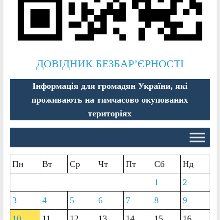
ДОВІДНИК БЕЗБАР’ЄРНОСТІ
Інформація для громадян України, які
проживають на тимчасово окупованих
територіях
Пн
Вт
Ср
Чт
Пт
Сб
Нд
1
2
3
4
5
6
7
8
9
10
11
12
13
14
15
16