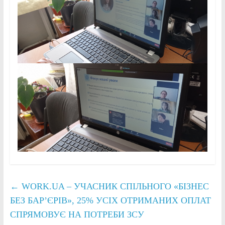
←
WORK.UA – УЧАСНИК СПІЛЬНОГО «БІЗНЕС
БЕЗ БАР’ЄРІВ», 25% УСІХ ОТРИМАНИХ ОПЛАТ
СПРЯМОВУЄ НА ПОТРЕБИ ЗСУ