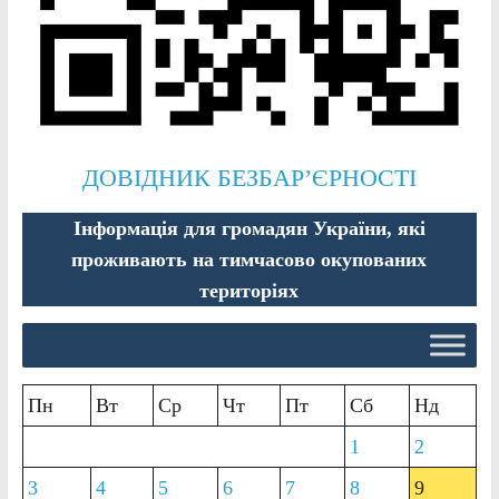
ДОВІДНИК БЕЗБАР’ЄРНОСТІ
Інформація для громадян України, які
проживають на тимчасово окупованих
територіях
Пн
Вт
Ср
Чт
Пт
Сб
Нд
1
2
3
4
5
6
7
8
9