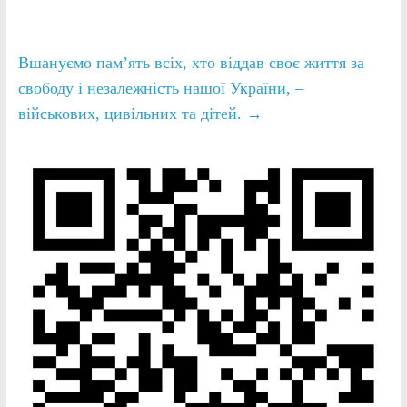
Вшануємо памʼять всіх, хто віддав своє життя за
свободу і незалежність нашої України, –
військових, цивільних та дітей.
→