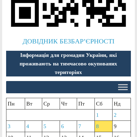
ДОВІДНИК БЕЗБАР’ЄРНОСТІ
Інформація для громадян України, які
проживають на тимчасово окупованих
територіях
Пн
Вт
Ср
Чт
Пт
Сб
Нд
1
2
3
4
5
6
7
8
9