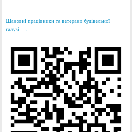
Шановні працівники та ветерани будівельної
галузі!
→