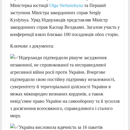
Міністерка юстиції
Olga Stefanishyna
та Перший
заступник Міністра закордонних справ Sergíy
Kyslytsya. Уряд Нідерландів представляв Міністр
закордонних справ Каспар Велдкамп. Загалом участь у
конференції взяло близько 100 посадовців обох сторін.
Ключове з документа:
Нідерланди підтвердили рішуче засудження
незаконної, не спровокованої та несправедливої
агресивної війни росії проти України. Вчергове
підтвердили свою постійну підтримку незалежності,
суверенітету й територіальної цілісності України в
межах міжнародно визнаних кордонів, а також
невід’ємне право України на самооборону та її зусилля
з досягнення всеосяжного, справедливого і сталого
миру.
Україна висловила вдячність за 16 пакетів