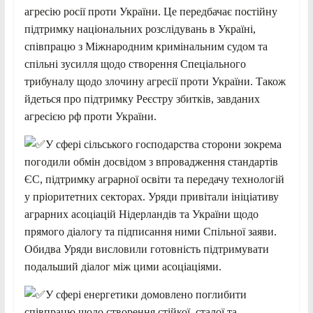
агресію росії проти України. Це передбачає постійну
підтримку національних розслідувань в Україні,
співпрацю з Міжнародним кримінальним судом та
спільні зусилля щодо створення Спеціального
трибуналу щодо злочину агресії проти України. Також
йдеться про підтримку Реєстру збитків, завданих
агресією рф проти України.
У сфері сільського господарства сторони зокрема
погодили обмін досвідом з впровадження стандартів
ЄС, підтримку аграрної освіти та передачу технологій
у пріоритетних секторах. Уряди привітали ініціативу
аграрних асоціацій Нідерландів та України щодо
прямого діалогу та підписання ними Спільної заяви.
Обидва Уряди висловили готовність підтримувати
подальший діалог між цими асоціаціями.
У сфері енергетики домовлено поглибити
співпрацю щодо створення стійкої, сталої та