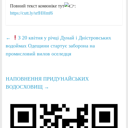
Повний текст комюніке тут
:
https://cutt.ly/srfHHmf6
←
З 20 квітня у річці Дунай і Дністровських
водоймах Одещини стартує заборона на
промисловий вилов оселедця
НАПОВНЕННЯ ПРИДУНАЙСЬКИХ
ВОДОСХОВИЩ
→