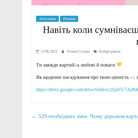
Актуально
Новини
Навіть коли сумніваєш
13.06.2025
Тетяна Сухова
безбар'єрність
Ти завжди вартий/-а любові й поваги
Як щоденне нагадування про твою цінність — з
https://drive.google.com/drive/folders/1Qz6V7A
←
529 необхідних змін. Чому дорожня карта