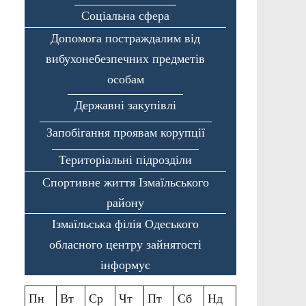
Соціальна сфера
Допомога постраждалим від
вибухонебезпечних предметів
особам
Державні закупівлі
Запобігання проявам корупції
Територіальні підрозділи
Спортивне життя Ізмаїльського
району
Ізмаїльська філія Одеського
обласного центру зайнятості
інформує
Пн
Вт
Ср
Чт
Пт
Сб
Нд