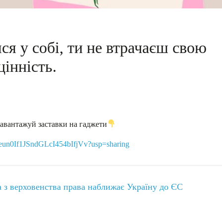
ся у собі, ти не втрачаєш свою
цінність.
авантажуй заставки на гаджети
dMeun0If1JSndGLcI454bIfjVv?usp=sharing
 з верховенства права наближає Україну до ЄС