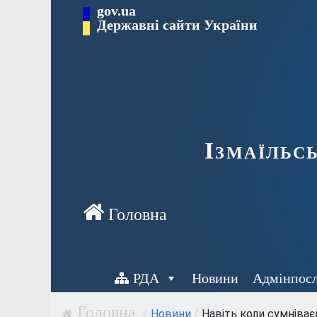
Перейти
gov.ua
до
Державні сайти України
вмісту
Ізмаїльс
РДА
Новини
Адмінпос
/
Новини
/
Навіть коли сумніваєш