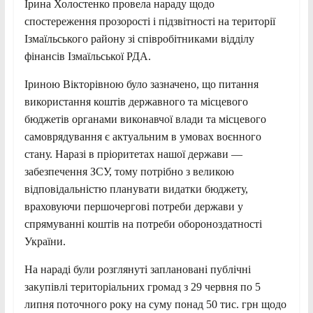
Ірина Холостенко провела нараду щодо
спостереження прозорості і підзвітності на території
Ізмаїльського району зі співробітниками відділу
фінансів Ізмаїльської РДА.
Іриною Вікторівною було зазначено, що питання
використання коштів державного та місцевого
бюджетів органами виконавчої
влади та місцевого
самоврядування є актуальним в умовах воєнного
стану. Наразі в пріоритетах нашої держави —
забезпечення ЗСУ, тому потрібно з великою
відповідальністю планувати видатки бюджету,
враховуючи першочергові потреби держави у
спрямуванні коштів на потреби обороноздатності
України.
На нараді були розглянуті заплановані публічні
закупівлі територіальних громад з 29 червня по 5
липня поточного року на суму понад 50 тис. грн щодо