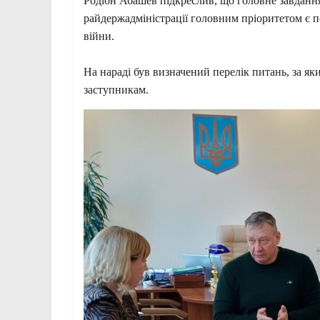
Родіон Абашев підкреслив, що головне завдання
райдержадміністрації головним пріоритетом є 
війни.
⠀
На нараді був визначений перелік питань, за я
заступникам.