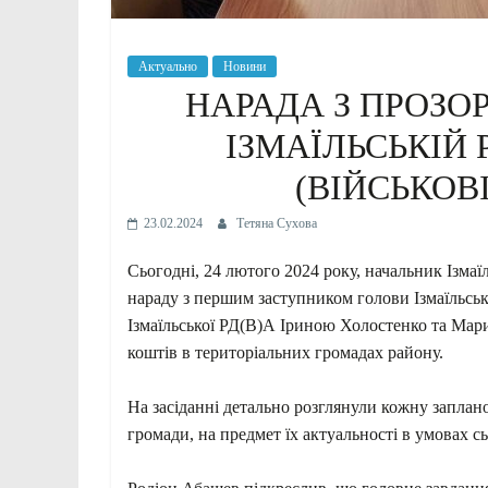
Актуально
Новини
НАРАДА З ПРОЗОР
ІЗМАЇЛЬСЬКІЙ
(ВІЙСЬКОВ
23.02.2024
Тетяна Сухова
Сьогодні, 24 лютого 2024 року, начальник Ізмаї
нараду з першим заступником голови Ізмаїльсь
Ізмаїльської РД(В)А Іриною Холостенко та Ма
коштів в територіальних громадах району.
⠀
На засіданні детально розглянули кожну заплан
громади, на предмет їх актуальності в умовах с
⠀