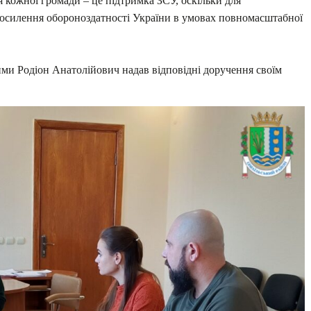
 кожної громади – це підтримка ЗСУ, оскільки для
посилення обороноздатності України в умовах повномасштабної
кими Родіон Анатолійович надав відповідні доручення своїм