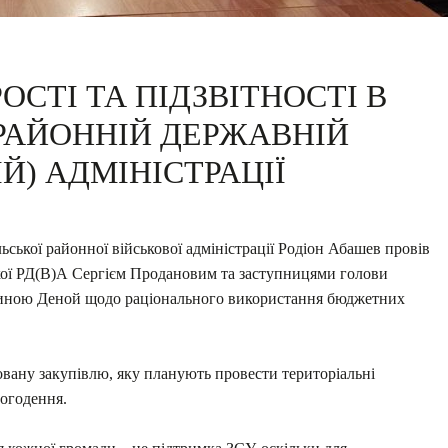
ОСТІ ТА ПІДЗВІТНОСТІ В
 РАЙОННІЙ ДЕРЖАВНІЙ
ІЙ) АДМІНІСТРАЦІЇ
льської районної військової адміністрації Родіон Абашев провів
кої РД(В)А Сергієм Продановим та заступницями голови
риною Деной щодо раціонального використання бюджетних
овану закупівлю, яку планують провести територіальні
ьогодення.