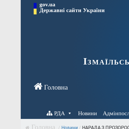
Перейти
gov.ua
до
Державні сайти України
вмісту
Ізмаїльс
РДА
Новини
Адмінпос
/
Новини
/
НАРАДА З ПРОЗОРОСТ