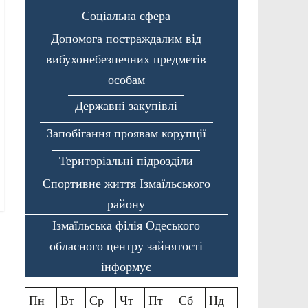
Соціальна сфера
Допомога постраждалим від
вибухонебезпечних предметів
особам
Державні закупівлі
Запобігання проявам корупції
Територіальні підрозділи
Спортивне життя Ізмаїльського
району
Ізмаїльська філія Одеського
обласного центру зайнятості
інформує
Пн
Вт
Ср
Чт
Пт
Сб
Нд