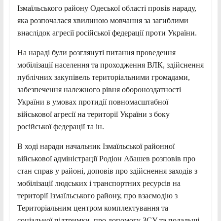
Ізмаїльського району Одеської області провів нараду,
яка розпочалася хвилиною мовчання за загиблими
внаслідок агресії російської федерації проти України.
На нараді були розглянуті питання проведення
мобілізації населення та проходження ВЛК, здійснення
публічних закупівель територіальними громадами,
забезпечення належного рівня обороноздатності
України в умовах протидії повномасштабної
військової агресії на території України з боку
російської федерації та ін.
В ході наради начальник Ізмаїльської районної
військової адміністрації Родіон Абашев розповів про
стан справ у районі, доповів про здійснення заходів з
мобілізації людських і транспортних ресурсів на
території Ізмаїльського району, про взаємодію з
Територіальним центром комплектування та
соціальної підтримки, про допомогу ЗСУ та подальші