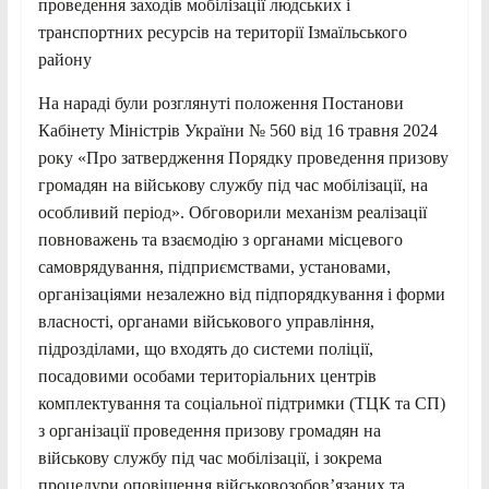
проведення заходів мобілізації людських і
транспортних ресурсів на території Ізмаїльського
району
На нараді були розглянуті положення Постанови
Кабінету Міністрів України № 560 від 16 травня 2024
року «Про затвердження Порядку проведення призову
громадян на військову службу під час мобілізації, на
особливий період». Обговорили механізм реалізації
повноважень та взаємодію з органами місцевого
самоврядування, підприємствами, установами,
організаціями незалежно від підпорядкування і форми
власності, органами військового управління,
підрозділами, що входять до системи поліції,
посадовими особами територіальних центрів
комплектування та соціальної підтримки (ТЦК та СП)
з організації проведення призову громадян на
військову службу під час мобілізації, і зокрема
процедури оповіщення військовозобов’язаних та