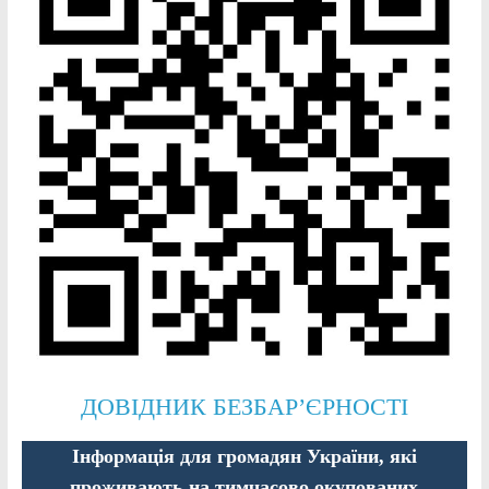
ДОВІДНИК БЕЗБАР’ЄРНОСТІ
Інформація для громадян України, які
проживають на тимчасово окупованих