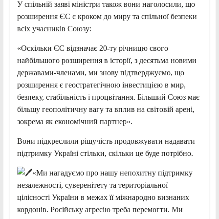
У спільній заяві міністри також вони наголосили, що
розширення ЄС є кроком до миру та спільної
безпеки
всіх учасників Союзу:
«Оскільки ЄС відзначає 20-ту річницю свого
найбільшого розширення в історії, з десятьма новими
державами-членами, ми знову підтверджуємо, що
розширення є геостратегічною інвестицією в мир,
безпеку, стабільність і процвітання. Більший Союз має
більшу геополітичну вагу та вплив на світовій арені,
зокрема як економічний партнер».
Вони підкреслили рішучість продовжувати надавати
підтримку Україні стільки, скільки це буде потрібно.
«Ми нагадуємо про нашу непохитну підтримку
незалежності, суверенітету та територіальної
цілісності України в межах її міжнародно визнаних
кордонів. Російську агресію треба перемогти. Ми