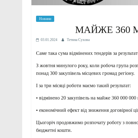
Новини
МАЙЖЕ 360 
03.01.2024
Тетяна Сухова
Саме така сума відмінених тендерів за результат
З жовтня минулого року, коли робоча група розп
понад 300 закупівель місцевих громад регіону.
І за
три місяці роботи маємо такий результат:
• відмінено 20 закупівель на майже 360 000 000 
• економічний ефект від зниження договірної ці
Цьогоріч продовжимо розпочату роботу з повно
бюджетні кошти.