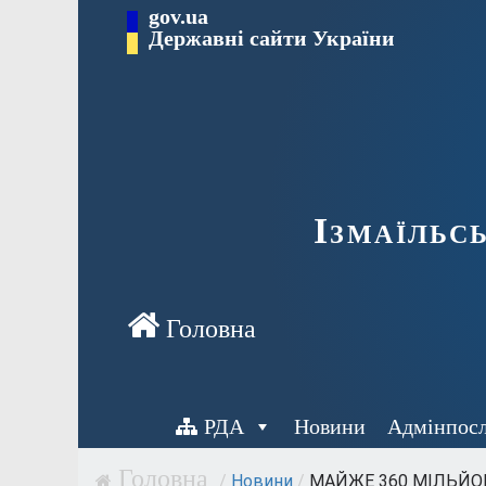
Перейти
gov.ua
до
Державні сайти України
вмісту
Ізмаїльс
РДА
Новини
Адмінпос
/
Новини
/
МАЙЖЕ 360 МІЛЬЙО