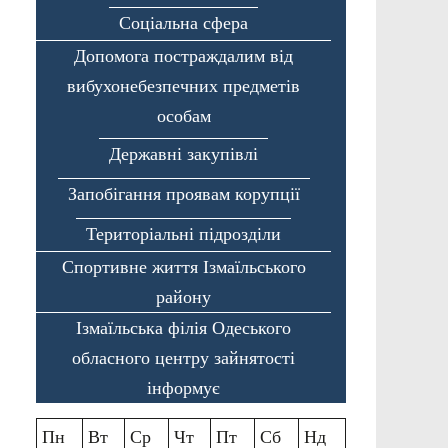
Соціальна сфера
Допомога постраждалим від
вибухонебезпечних предметів
особам
Державні закупівлі
Запобігання проявам корупції
Територіальні підрозділи
Спортивне життя Ізмаїльського
району
Ізмаїльська філія Одеського
обласного центру зайнятості
інформує
Пн
Вт
Ср
Чт
Пт
Сб
Нд