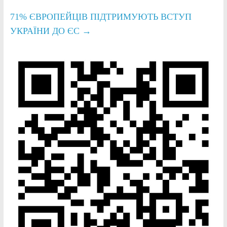
71% ЄВРОПЕЙЦІВ ПІДТРИМУЮТЬ ВСТУП
УКРАЇНИ ДО ЄС
→