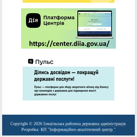
Copyright © 2026
Ізмаїльська районна державна адміністрація
.
Розробка:
КП "Інформаційно-аналітичний центр."