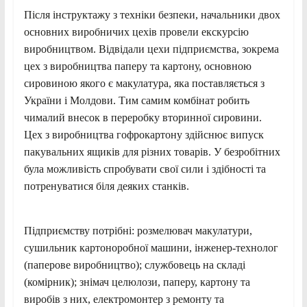
Після інструктажу з техніки безпеки, начальники двох
основних виробничих цехів провели екскурсію
виробництвом. Відвідали цехи підприємства, зокрема
цех з виробництва паперу та картону, основною
сировиною якого є макулатура, яка поставляється з
України і Молдови. Тим самим комбінат робить
чималий внесок в переробку вторинної сировини.
Цех з виробництва гофрокартону здійснює випуск
пакувальних ящиків для різних товарів. У безробітних
була можливість спробувати свої сили і здібності та
потренуватися біля деяких станків.
Підприємству потрібні: розмелювач макулатури,
сушильник картоноробної машини, інженер-технолог
(паперове виробництво); службовець на складі
(комірник); знімач целюлози, паперу, картону та
виробів з них, електромонтер з ремонту та