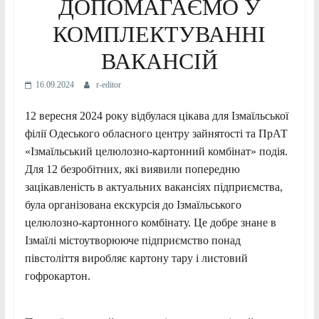
ДОПОМАГАЄМО У
КОМПЛЕКТУВАННІ
ВАКАНСІЙ
16.09.2024
r-editor
12 вересня 2024 року відбулася цікава для Ізмаїльської
філії Одеського обласного центру зайнятості та ПрАТ
«Ізмаїльський целюлозно-картонний комбінат» подія.
Для 12 безробітних, які виявили попередню
зацікавленість в актуальних вакансіях підприємства,
була організована екскурсія до Ізмаїльського
целюлозно-картонного комбінату. Це добре знане в
Ізмаїлі містоутворююче підприємство понад
півстоліття виробляє картону тару і листовий
гофрокартон.