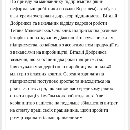
По приїзду на майданчику підприємства (який
неформально робітники назвали Версалем) автобус з
візитерами зустрічали директор підприємства Віталій
Добренков та начальник відділу кадрової роботи
Тетяна Мідяновська. Очільник підприємства розповів
історію започаткування діяльності та сучасне життя
підприємства, ознайомив з асортиментом продукції та
з вакансіями на виробництві. Віталій Добренков
зазначив, що за останні два роки підприємство
інвестувало у модернізацію виробництва понад 40
млн грн з власних коштів. Середня зарплата на
підприємстві поступово зростає та знаходиться на
рівні 13,5 тис. грн, що відповідає середньому рівню
оплати праці у ізмаїльських роботодавців. Але
керівництво націлене на подальше збільшення витрат
на оплату праці своїх працівників, щоби зробити
розмір зарплати більш привабливим.