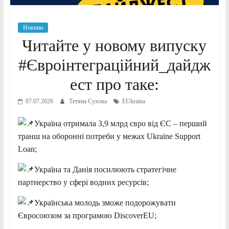
Новини
Читайте у новому випуску
#Євроінтеграційний_дайдж
ест про таке:
07.07.2026
Тетяна Сухова
EUkraina
Україна отримала 3,9 млрд євро від ЄС – перший
транш на оборонні потреби у межах Ukraine Support
Loan;
Україна та Данія посилюють стратегічне
партнерство у сфері водних ресурсів;
Українська молодь зможе подорожувати
Євроcоюзом за програмою DiscoverEU;