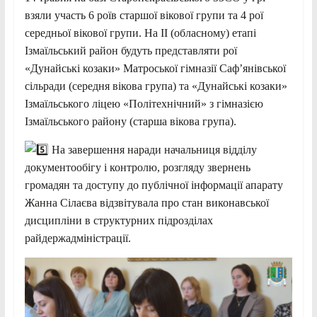
взяли участь 6 роїв старшої вікової групи та 4 рої
середньої вікової групи. На II (обласному) етапі
Ізмаїльський район будуть представляти рої
«Дунайські козаки» Матроської гімназії Саф’янівської
сільради (середня вікова група) та «Дунайські козаки»
Ізмаїльського ліцею «Політехнічний» з гімназією
Ізмаїльського району (старша вікова група).
На завершення наради начальниця відділу
документообігу і контролю, розгляду звернень
громадян та доступу до публічної інформації апарату
Жанна Сілаєва відзвітувала про стан виконавської
дисципліни в структурних підрозділах
райдержадміністрації.