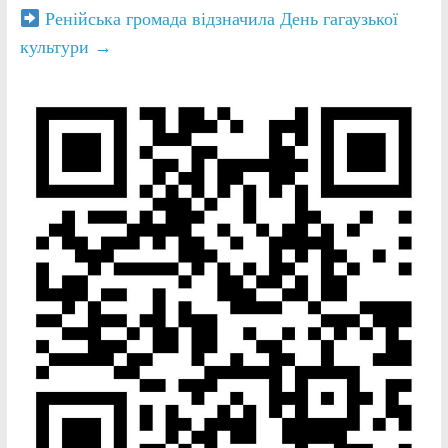
Ренійська громада відзначила День гагаузької
культури
→