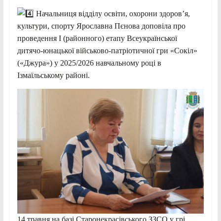
Начальниця відділу освіти, охорони здоров’я,
культури, спорту Ярославна Пєнова доповіла про
проведення І (районного) етапу Всеукраїнської
дитячо-юнацької військово-патріотичної гри «Сокіл»
(«Джура») у 2025/2026 навчальному році в
Ізмаїльському районі.
14 травня на базі Старонекрасівського ЗЗСО у грі