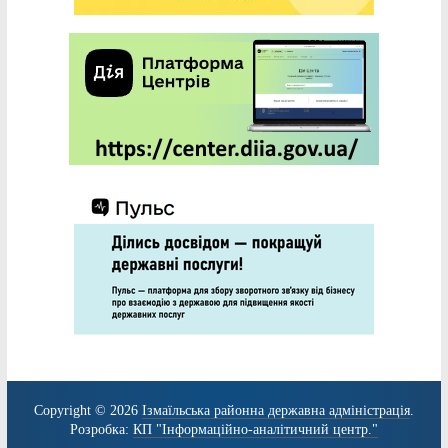
Copyright © 2026
Ізмаїльська районна державна адміністрація
.
Розробка:
КП "Інформаційно-аналітичний центр."