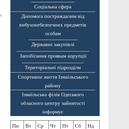
Соціальна сфера
и
Допомога постраждалим від
вибухонебезпечних предметів
особам
Державні закупівлі
Запобігання проявам корупції
Територіальні підрозділи
Спортивне життя Ізмаїльського
району
Ізмаїльська філія Одеського
обласного центру зайнятості
інформує
Пн
Вт
Ср
Чт
Пт
Сб
Нд