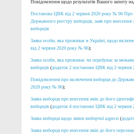
Повідомлення щодо результатів Вашого запиту на
Постанова ЦВК від 2 червня 2020 року № 96 Про 
Державного реєстру виборців, заяв про внесення
виборців
Заява особи, яка проживає в Україні, щодо включ
від 2 червня 2020 року № 96
);
Заява особи, яка проживає чи перебуває за межа
виборців
(
додаток 2 постанови ЦВК від 2 червня 
Повідомлення про включення виборця до Державн
2020 року № 96
);
Заява виборця про внесення змін до його іденти
виборців
(
додаток 4 постанови ЦВК від 2 червня 
Заява виборця щодо зміни виборчої адреси
(
додат
Заява виборця про внесення змін до його персон