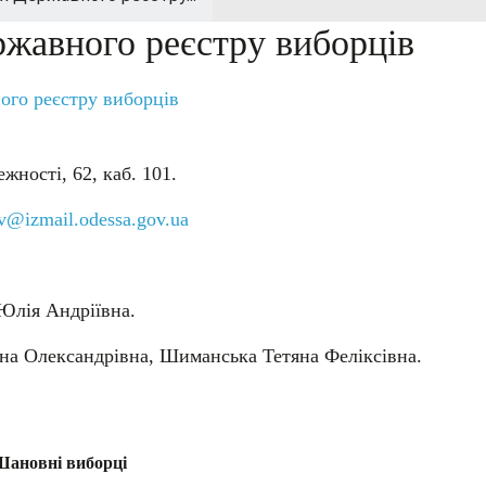
ржавного реєстру виборців
ого реєстру виборців
жності, 62, каб. 101.
v@izmail.odessa.gov.ua
 Юлія Андріївна.
рина Олександрівна, Шиманська Тетяна Феліксівна.
ановні виборці