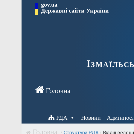
Перейти
gov.ua
до
Державні сайти України
вмісту
Ізмаїльс
РДА
Новини
Адмінпос
/
Структура РДА
/
Відділ веденн