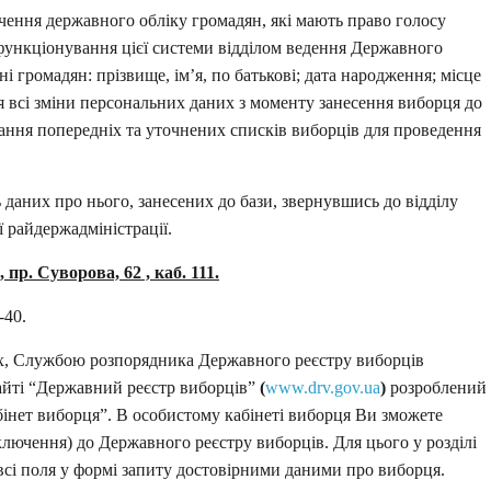
чення державного обліку громадян, які мають право голосу
я функціонування цієї системи відділом ведення Державного
і громадян: прізвище, ім’я, по батькові; дата народження; місце
 всі зміни персональних даних з моменту занесення виборця до
дання попередніх та уточнених списків виборців для проведення
даних про нього, занесених до бази, звернувшись до відділу
 райдержадміністрації.
 пр. Суворова, 62 , каб. 111.
-40.
их, Службою розпорядника Державного реєстру виборців
сайті “Державний реєстр виборців”
(
www.drv.gov.ua
)
розроблений
інет виборця”. В особистому кабінеті виборця Ви зможете
лючення) до Державного реєстру виборців. Для цього у розділі
 всі поля у формі запиту достовірними даними про виборця.