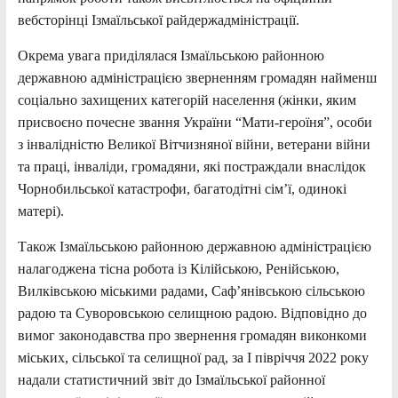
вебсторінці Ізмаїльської райдержадміністрації.
Окрема увага приділялася Ізмаїльською районною
державною адміністрацією зверненням громадян найменш
соціально захищених категорій населення (жінки, яким
присвоєно почесне звання України “Мати-героїня”, особи
з інвалідністю Великої Вітчизняної війни, ветерани війни
та праці, інваліди, громадяни, які постраждали внаслідок
Чорнобильської катастрофи, багатодітні сім’ї, одинокі
матері).
Також Ізмаїльською районною державною адміністрацією
налагоджена тісна робота із Кілійською, Ренійською,
Вилківською міськими радами, Саф’янівською сільською
радою та Суворовською селищною радою. Відповідно до
вимог законодавства про звернення громадян виконкоми
міських, сільської та селищної рад, за І півріччя 2022 року
надали статистичний звіт до Ізмаїльської районної