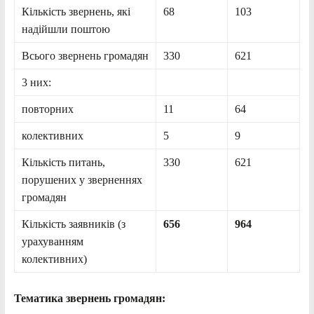
Кількість звернень, які
68
103
надійшли поштою
Всього звернень громадян
330
621
3 них:
повторних
11
64
колективних
5
9
Кількість питань,
330
621
порушених у зверненнях
громадян
Кількість заявників (з
656
964
урахуванням
колективних)
Тематика звернень громадян: