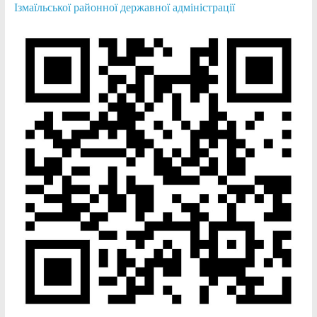
Ізмаїльської районної державної адміністрації